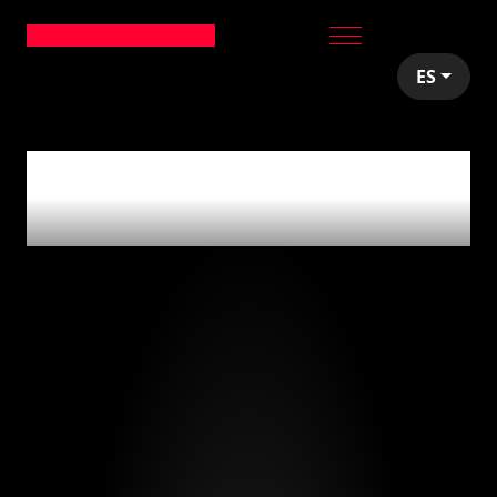
ES
articles tagged with
'reclutamiento'