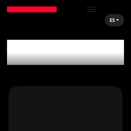
ES
articles tagged with
'HTML5'