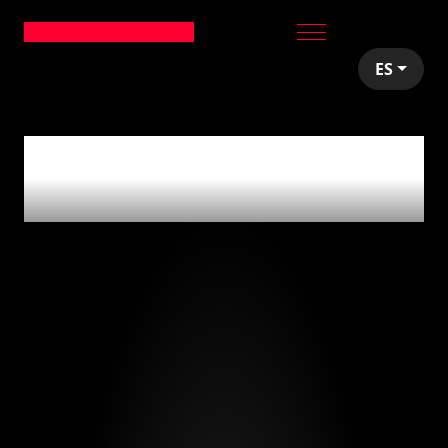
ES
articles tagged with
'bi'