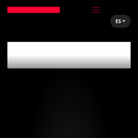
ES
articles tagged with
'beer'