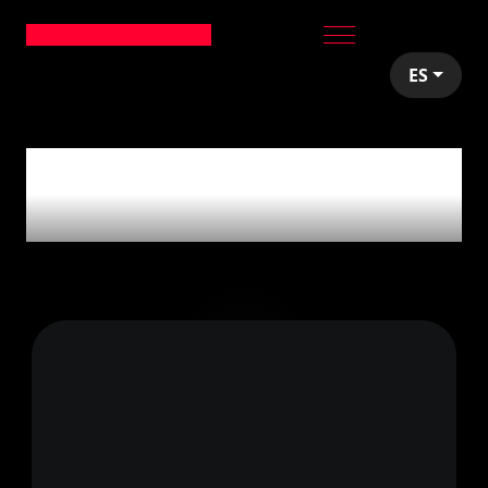
ES
articles tagged with
'Transparency'