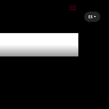
ES
th
'tools'