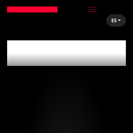
ES
articles tagged with
'taxi'