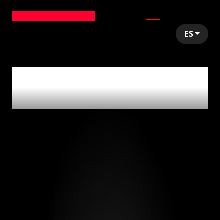
ES
articles tagged with
'selling companies'