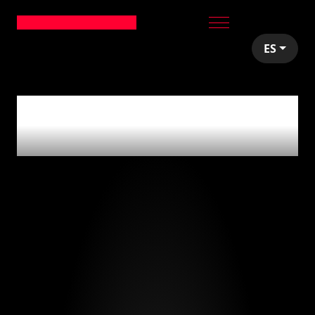
ES
articles tagged with
'schibsted'