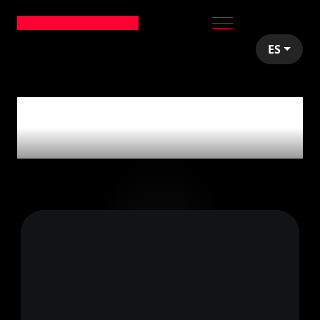
ES
articles tagged with
'Remix'