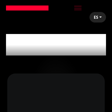
ES
articles tagged with
'ReactiveX'