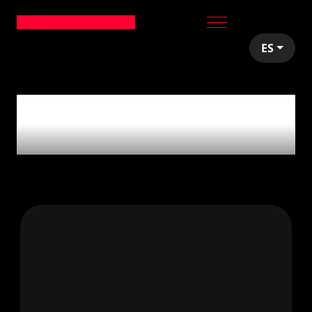
ES
articles tagged with
'Product'