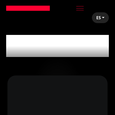
ES
articles tagged with
'Pivoting'