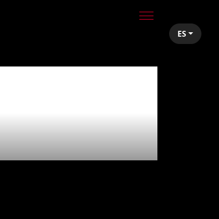
ES
h
'