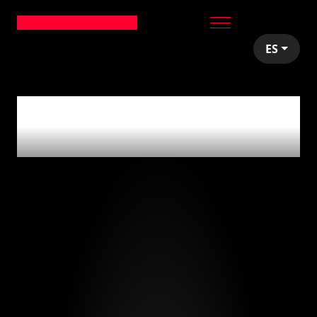
ES
articles tagged with
'music'