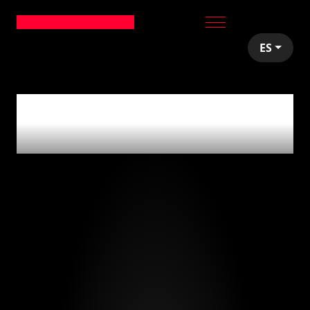
ES
articles tagged with
'modelos disruptivos'