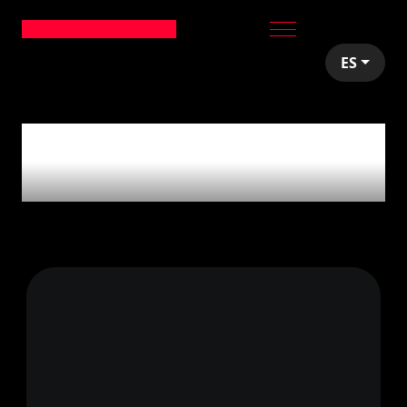
ES
articles tagged with
'MarsBased'