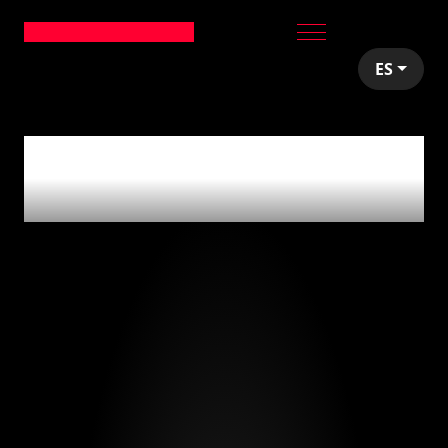
ES
articles tagged with
'liderazgo'