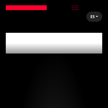
ES
articles tagged with
'glovo'