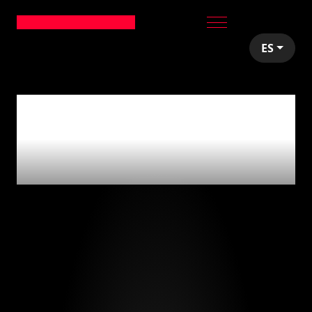
ES
articles tagged with
'development
bootcamps'