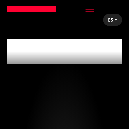
ES
articles tagged with
'deployments'