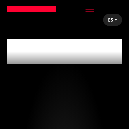
ES
articles tagged with
'customer feedback'