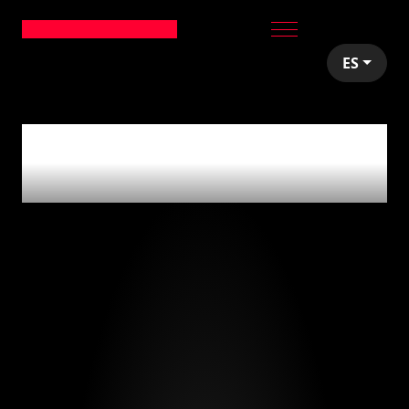
ES
articles tagged with
'avocado labs'