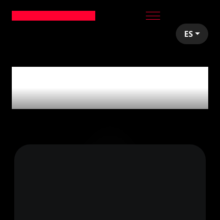
ES
articles tagged with
'Active Storage'