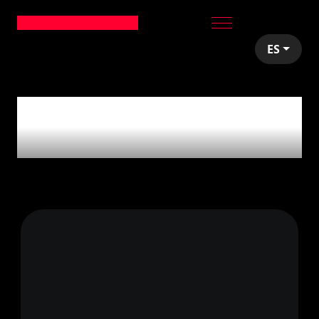
ES
articles tagged with
'Corporate Venturing'